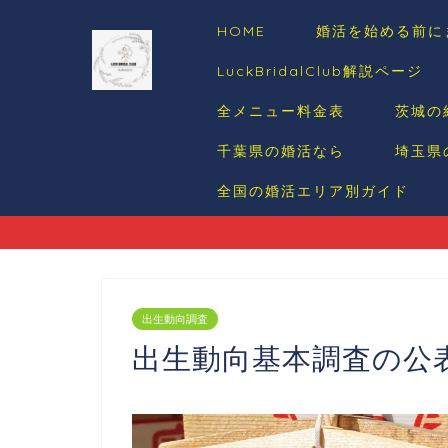
HOME
婚活を始める前に
LuckBridalClub解説ページ
全メニュー料金表
茨城の
千葉県の婚活なら
埼玉県
全国の婚活エリア別ガイド
出生動向調査
出生動向基本調査の公