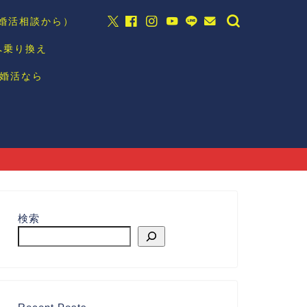
の婚活相談から）
へ乗り換え
婚活なら
検索