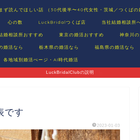
まず読んでほしい話 （30代後半〜40代女性・茨城／つくば
心の数
LuckBridalつくば店
当社結婚相談所
結婚相談所おすすめ
東京の婚活おすすめ
神奈川の
の婚活なら
栃木県の婚活なら
福島県の婚活なら
各地域別婚活ぺージ・AI時代婚活
LuckBridalClubの説明
表です
2023-01-03