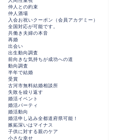
人間性重視
仲人との約束
仲人酒場
入会お祝いクーポン（会員アカデミー）
全国対応が可能です。
共働き夫婦の本音
再婚
出会い
出生動向調査
前向きな気持ちが成功への道
動向調査
半年で結婚
受賞
古河市無料結婚相談所
失敗を繰り返す
婚活イベント
婚活パーティ
婚活動向
婚活申し込み全都道府県可能！
嫉妬深いはマイナス
子供に対する親のケア
小さな幸せ