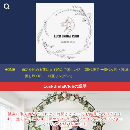
HOME
婚活を始める前にまず読んでほしい話 （30代後半〜40代女性・茨
一押しBLOG
相互リンクBlog
LuckBridalClubの説明
誠実に取り組んでいれば、時間がかかっても結果はついてきま
す。 焦らず・腐らず・諦めず！ ラックブライダルクラブできっ
とつながる結びの赤い糸