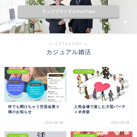
ラックブライダルYouTube
― CATEGORY ―
カジュアル婚活
カジュアル婚活
カジュアル婚活
何でも聞けちゃう交流会第２
人気会場で楽しむ大型パーテ
弾のお知らせ
ィ＠赤坂
2024-06-28
2024-03-05
カジュアル婚活
２０代女性の婚活