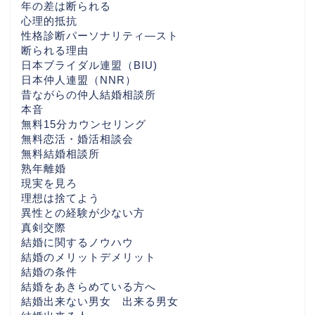
ジ
年の差は断られる
心理的抵抗
性格診断パーソナリティ―スト
心の数
断られる理由
日本ブライダル連盟（BIU)
東京の婚活おすすめ
日本仲人連盟（NNR）
昔ながらの仲人結婚相談所
本音
神奈川の婚活なら
無料15分カウンセリング
無料恋活・婚活相談会
無料結婚相談所
千葉県の婚活なら
熟年離婚
現実を見ろ
埼玉県の婚活なら
理想は捨てよう
異性との経験が少ない方
真剣交際
栃木県の婚活なら
結婚に関するノウハウ
結婚のメリットデメリット
結婚の条件
福島県の婚活なら
結婚をあきらめている方へ
結婚出来ない男女 出来る男女