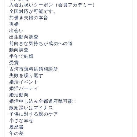
入会お祝いクーポン（会員アカデミー）
全国対応が可能です。
共働き夫婦の本音
再婚
出会い
出生動向調査
前向きな気持ちが成功への道
HOME
動向調査
半年で結婚
婚活を始める前にまず読
受賞
んでほしい話 （30代後
古河市無料結婚相談所
半〜40代女性・茨城／つ
失敗を繰り返す
くばの婚活相談から）
婚活イベント
婚活パーティ
婚活動向
一押しBLOG
婚活申し込み全都道府県可能！
嫉妬深いはマイナス
子供に対する親のケア
相互リンクBlog
小さな幸せ
履歴書
LuckBridalClub解説ペー
年の差