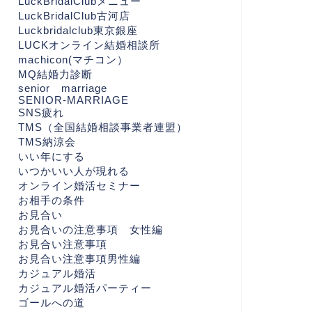
LuckBridalClubメニュー
LuckBridalClub古河店
Luckbridalclub東京銀座
LUCKオンライン結婚相談所
machicon(マチコン）
MQ結婚力診断
senior marriage
SENIOR-MARRIAGE
SNS疲れ
TMS（全国結婚相談事業者連盟）
TMS納涼会
いい年にする
いつかいい人が現れる
オンライン婚活セミナー
お相手の条件
お見合い
お見合いの注意事項 女性編
お見合い注意事項
お見合い注意事項男性編
カジュアル婚活
カジュアル婚活パーティー
ゴールへの道