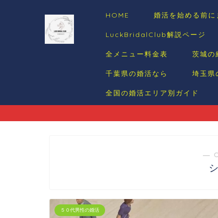
HOME
婚活を始める前に
LuckBridalClub解説ページ
全メニュー料金表
茨城の
千葉県の婚活なら
埼玉県
全国の婚活エリア別ガイド
― 
５０代男性の婚活