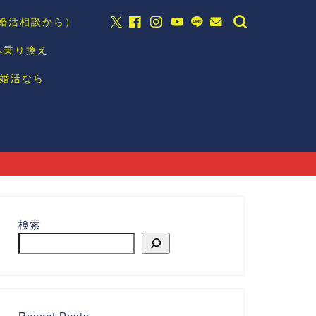
の婚活相談から）
へ乗り換え
婚活なら
検索