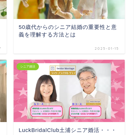
50歳代からのシニア結婚の重要性と意
義を理解する方法とは
7
2025-01-15
シニア婚活
LuckBridalClub土浦シニア婚活・・・