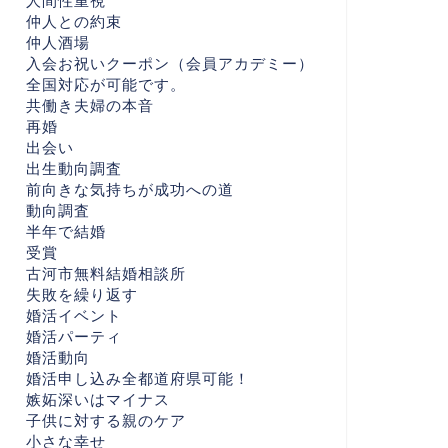
人間性重視
仲人との約束
仲人酒場
入会お祝いクーポン（会員アカデミー）
全国対応が可能です。
共働き夫婦の本音
再婚
出会い
出生動向調査
前向きな気持ちが成功への道
動向調査
半年で結婚
受賞
古河市無料結婚相談所
失敗を繰り返す
婚活イベント
婚活パーティ
婚活動向
婚活申し込み全都道府県可能！
嫉妬深いはマイナス
子供に対する親のケア
小さな幸せ