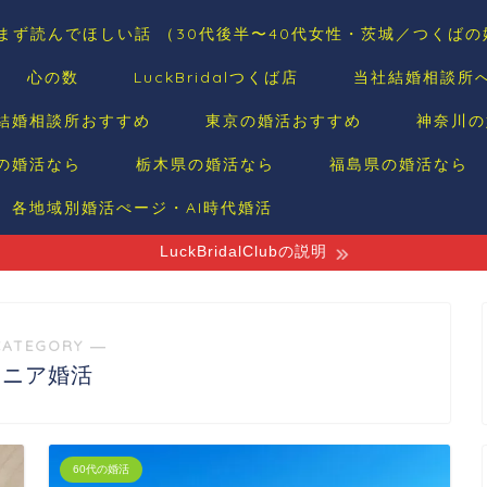
まず読んでほしい話 （30代後半〜40代女性・茨城／つくば
心の数
LuckBridalつくば店
当社結婚相談所
結婚相談所おすすめ
東京の婚活おすすめ
神奈川の
の婚活なら
栃木県の婚活なら
福島県の婚活なら
各地域別婚活ぺージ・AI時代婚活
LuckBridalClubの説明
CATEGORY ―
シニア婚活
60代の婚活