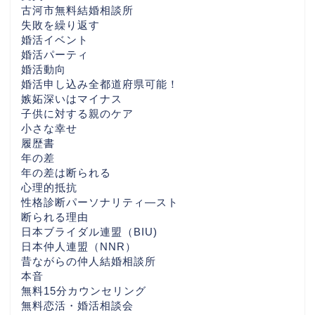
んでほしい話 （30代後
古河市無料結婚相談所
半〜40代女性・茨城／つ
失敗を繰り返す
くばの婚活相談から）
婚活イベント
婚活パーティ
婚活動向
一押しBLOG
婚活申し込み全都道府県可能！
嫉妬深いはマイナス
子供に対する親のケア
相互リンクBlog
小さな幸せ
履歴書
LuckBridalClub解説ペー
年の差
ジ
年の差は断られる
心理的抵抗
性格診断パーソナリティ―スト
心の数
断られる理由
日本ブライダル連盟（BIU)
東京の婚活おすすめ
日本仲人連盟（NNR）
昔ながらの仲人結婚相談所
本音
神奈川の婚活なら
無料15分カウンセリング
無料恋活・婚活相談会