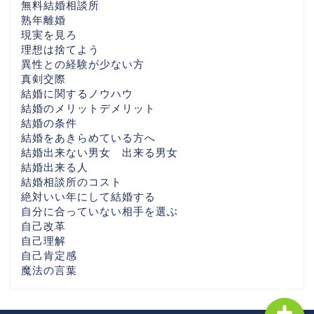
無料結婚相談所
千葉県の婚活なら
熟年離婚
現実を見ろ
埼玉県の婚活なら
理想は捨てよう
異性との経験が少ない方
真剣交際
栃木県の婚活なら
結婚に関するノウハウ
結婚のメリットデメリット
結婚の条件
福島県の婚活なら
結婚をあきらめている方へ
結婚出来ない男女 出来る男女
全国の婚活エリア別ガイ
結婚出来る人
ド
結婚相談所のコスト
絶対いい年にして結婚する
自分に合っていない相手を選ぶ
各地域別婚活ぺージ・AI
自己改革
時代婚活
自己理解
自己肯定感
魔法の言葉