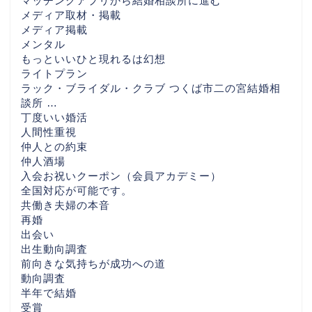
マッチングアプリから結婚相談所に進む
メディア取材・掲載
メディア掲載
メンタル
もっといいひと現れるは幻想
ライトプラン
ラック・ブライダル・クラブ つくば市二の宮結婚相
談所 …
丁度いい婚活
人間性重視
仲人との約束
仲人酒場
入会お祝いクーポン（会員アカデミー）
全国対応が可能です。
共働き夫婦の本音
再婚
出会い
出生動向調査
前向きな気持ちが成功への道
HOME
動向調査
半年で結婚
婚活を始める前にまず読
受賞