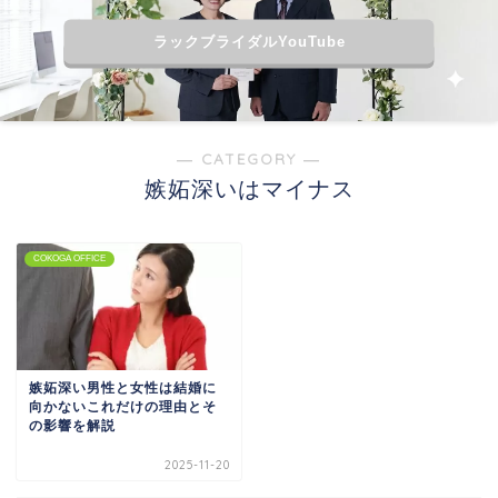
ラックブライダルYouTube
― CATEGORY ―
嫉妬深いはマイナス
COKOGA OFFICE
嫉妬深い男性と女性は結婚に
向かないこれだけの理由とそ
の影響を解説
2025-11-20