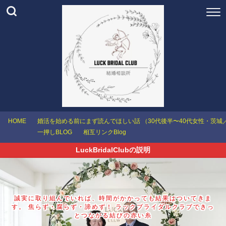
HOME
婚活を始める前にまず読んでほしい話 （30代後半〜40代女性・茨
一押しBLOG
相互リンクBlog
LuckBridalClubの説明
誠実に取り組んでいれば、時間がかかっても結果はついてきま
す。 焦らず・腐らず・諦めず！ ラックブライダルクラブできっ
とつながる結びの赤い糸