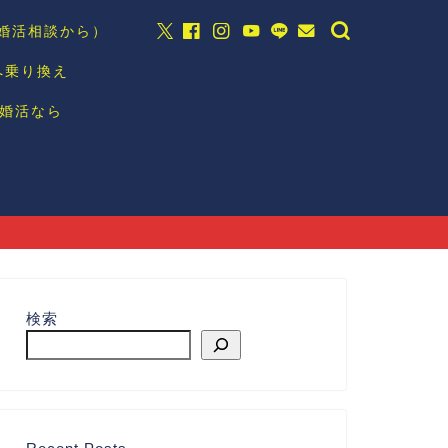
の婚活相談から）
へ乗り換え
婚活なら
検索