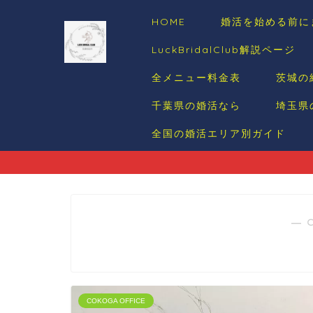
HOME
婚活を始める前に
LuckBridalClub解説ページ
全メニュー料金表
茨城の
千葉県の婚活なら
埼玉県
全国の婚活エリア別ガイド
― 
COKOGA OFFICE