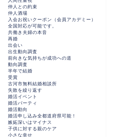
人間性重視
仲人との約束
仲人酒場
入会お祝いクーポン（会員アカデミー）
全国対応が可能です。
共働き夫婦の本音
再婚
出会い
出生動向調査
前向きな気持ちが成功への道
動向調査
半年で結婚
受賞
古河市無料結婚相談所
失敗を繰り返す
婚活イベント
婚活パーティ
婚活動向
婚活申し込み全都道府県可能！
嫉妬深いはマイナス
子供に対する親のケア
小さな幸せ