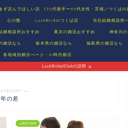
まず読んでほしい話 （30代後半〜40代女性・茨城／つくば
心の数
LuckBridalつくば店
当社結婚相談所
結婚相談所おすすめ
東京の婚活おすすめ
神奈川の
の婚活なら
栃木県の婚活なら
福島県の婚活なら
各地域別婚活ぺージ・AI時代婚活
LuckBridalClubの説明
CATEGORY ―
年の差
お相手の条件