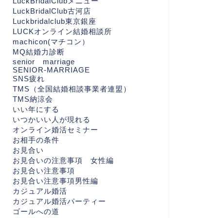
LuckBridalClubメニュー
LuckBridalClub古河店
Luckbridalclub東京銀座
LUCKオンライン結婚相談所
machicon(マチコン）
MQ結婚力診断
senior marriage
SENIOR-MARRIAGE
SNS疲れ
TMS（全国結婚相談事業者連盟）
TMS納涼会
いい年にする
いつかいい人が現れる
オンライン婚活セミナー
お相手の条件
お見合い
お見合いの注意事項 女性編
お見合い注意事項
お見合い注意事項男性編
カジュアル婚活
カジュアル婚活パーティー
ゴールへの道