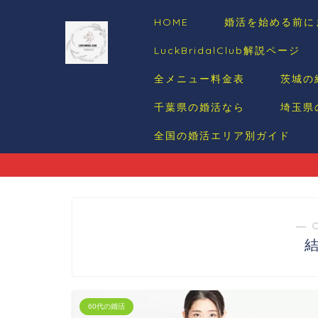
HOME
婚活を始める前に
LuckBridalClub解説ページ
全メニュー料金表
茨城の
千葉県の婚活なら
埼玉県
全国の婚活エリア別ガイド
― 
60代の婚活