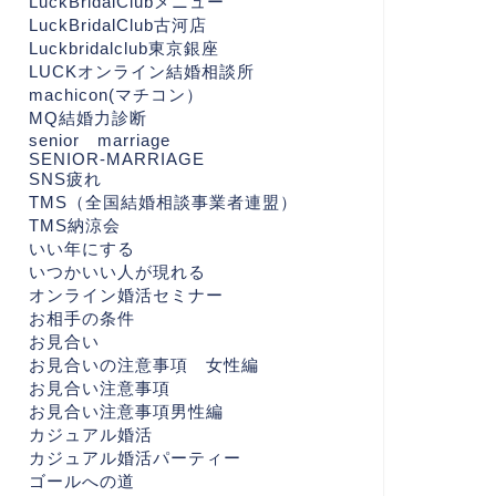
LuckBridalClubメニュー
LuckBridalClub古河店
Luckbridalclub東京銀座
LUCKオンライン結婚相談所
machicon(マチコン）
MQ結婚力診断
senior marriage
SENIOR-MARRIAGE
SNS疲れ
TMS（全国結婚相談事業者連盟）
TMS納涼会
いい年にする
いつかいい人が現れる
オンライン婚活セミナー
お相手の条件
お見合い
お見合いの注意事項 女性編
お見合い注意事項
お見合い注意事項男性編
カジュアル婚活
カジュアル婚活パーティー
ゴールへの道