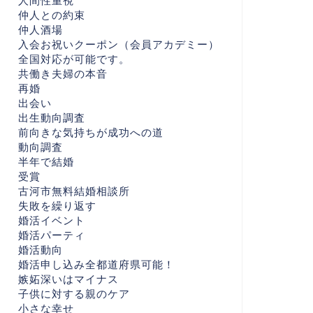
人間性重視
仲人との約束
仲人酒場
入会お祝いクーポン（会員アカデミー）
全国対応が可能です。
共働き夫婦の本音
再婚
出会い
出生動向調査
前向きな気持ちが成功への道
動向調査
半年で結婚
受賞
古河市無料結婚相談所
失敗を繰り返す
婚活イベント
婚活パーティ
婚活動向
婚活申し込み全都道府県可能！
嫉妬深いはマイナス
子供に対する親のケア
小さな幸せ