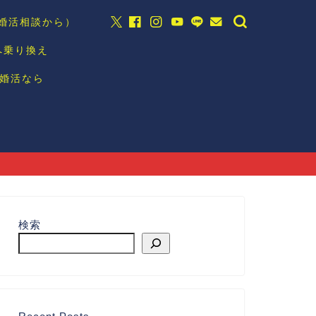
の婚活相談から）
へ乗り換え
婚活なら
検索