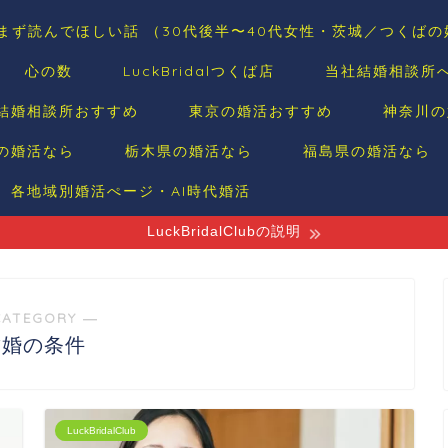
まず読んでほしい話 （30代後半〜40代女性・茨城／つくば
心の数
LuckBridalつくば店
当社結婚相談所
結婚相談所おすすめ
東京の婚活おすすめ
神奈川の
の婚活なら
栃木県の婚活なら
福島県の婚活なら
各地域別婚活ぺージ・AI時代婚活
LuckBridalClubの説明
CATEGORY ―
結婚の条件
LuckBridalClub