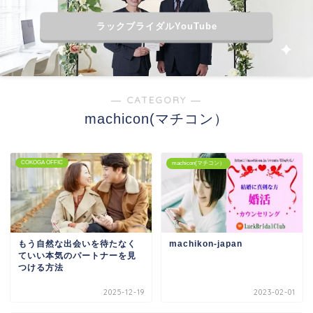
ラックブライダルYouTube
― CATEGORY ―
machicon(マチコン）
COKOGA OFFIC
machicon(マチコン）
もう自然な出会いを待たなく
machikon‐japan
ていい本気のパートナーを見
つける方法
2025-12-19
2023-02-01