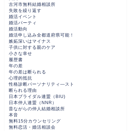
んでほしい話 （30代後
古河市無料結婚相談所
半〜40代女性・茨城／つ
失敗を繰り返す
くばの婚活相談から）
婚活イベント
婚活パーティ
婚活動向
一押しBLOG
婚活申し込み全都道府県可能！
嫉妬深いはマイナス
子供に対する親のケア
相互リンクBlog
小さな幸せ
履歴書
LuckBridalClub解説ペー
年の差
ジ
年の差は断られる
心理的抵抗
性格診断パーソナリティ―スト
心の数
断られる理由
日本ブライダル連盟（BIU)
東京の婚活おすすめ
日本仲人連盟（NNR）
昔ながらの仲人結婚相談所
本音
神奈川の婚活なら
無料15分カウンセリング
無料恋活・婚活相談会