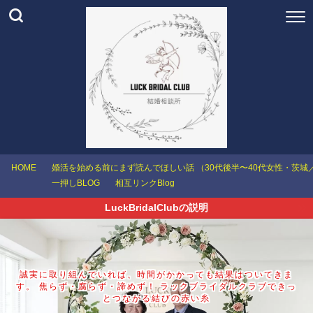
HOME
婚活を始める前にまず読んでほしい話 （30代後半〜40代女性・茨
一押しBLOG
相互リンクBlog
LuckBridalClubの説明
誠実に取り組んでいれば、時間がかかっても結果はついてきま
す。 焦らず・腐らず・諦めず！ ラックブライダルクラブできっ
とつながる結びの赤い糸