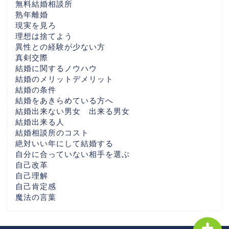
無料結婚相談所
千葉県の婚活なら
熟年離婚
現実を見ろ
埼玉県の婚活なら
理想は捨てよう
異性との経験が少ない方
真剣交際
栃木県の婚活なら
結婚に関するノウハウ
結婚のメリットデメリット
結婚の条件
福島県の婚活なら
結婚をあきらめている方へ
結婚出来ない男女 出来る男女
全国の婚活エリア別ガイ
結婚出来る人
ド
結婚相談所のコスト
絶対いい年にして結婚する
自分に合っていない相手を選ぶ
各地域別婚活ぺージ・AI
自己改革
時代婚活
自己理解
自己肯定感
魔法の言葉