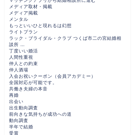
マッチングアプリから結婚相談所に進む
メディア取材・掲載
メディア掲載
メンタル
もっといいひと現れるは幻想
ライトプラン
ラック・ブライダル・クラブ つくば市二の宮結婚相
談所 …
丁度いい婚活
人間性重視
仲人との約束
仲人酒場
入会お祝いクーポン（会員アカデミー）
全国対応が可能です。
共働き夫婦の本音
再婚
出会い
出生動向調査
前向きな気持ちが成功への道
HOME
動向調査
半年で結婚
婚活を始める前にまず読
受賞