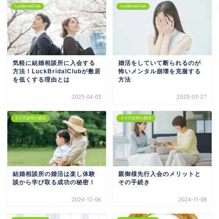
LuckBridalClub
LuckBridalClub
気軽に結婚相談所に入会する
婚活をしていて断られるのが
方法！LuckBridalClubが敷居
怖いメンタル崩壊を克服する
を低くする理由とは
方法
2025-04-03
2025-03-27
２０代女性の婚活
２０代女性の婚活
結婚相談所の婚活は楽し体験
親御様先行入会のメリットと
談から学び取る成功の秘密！
その手続き
2024-12-06
2024-11-08