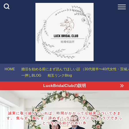
HOME
婚活を始める前にまず読んでほしい話 （30代後半〜40代女性・茨
一押しBLOG
相互リンクBlog
LuckBridalClubの説明
誠実に取り組んでいれば、時間がかかっても結果はついてきま
す。 焦らず・腐らず・諦めず！ ラックブライダルクラブできっ
とつながる結びの赤い糸