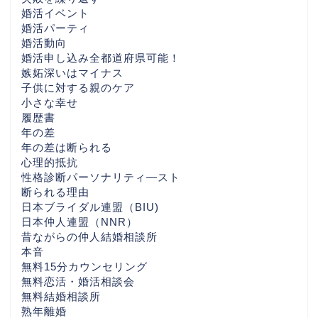
くばの婚活相談から）
婚活イベント
婚活パーティ
婚活動向
一押しBLOG
婚活申し込み全都道府県可能！
嫉妬深いはマイナス
子供に対する親のケア
相互リンクBlog
小さな幸せ
履歴書
LuckBridalClub解説ペー
年の差
ジ
年の差は断られる
心理的抵抗
性格診断パーソナリティ―スト
心の数
断られる理由
日本ブライダル連盟（BIU)
東京の婚活おすすめ
日本仲人連盟（NNR）
昔ながらの仲人結婚相談所
本音
神奈川の婚活なら
無料15分カウンセリング
無料恋活・婚活相談会
無料結婚相談所
千葉県の婚活なら
熟年離婚