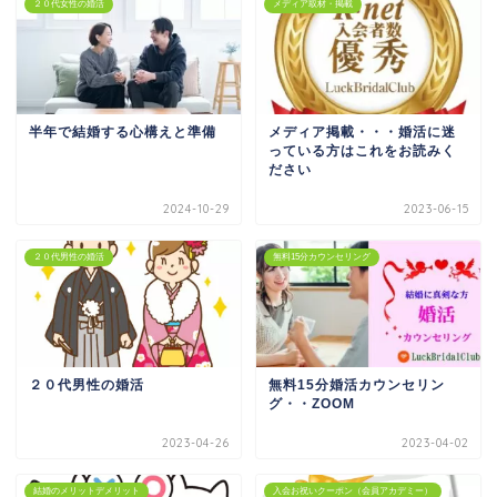
２０代女性の婚活
メディア取材・掲載
半年で結婚する心構えと準備
メディア掲載・・・婚活に迷
っている方はこれをお読みく
ださい
2024-10-29
2023-06-15
２０代男性の婚活
無料15分カウンセリング
２０代男性の婚活
無料15分婚活カウンセリン
グ・・ZOOM
2023-04-26
2023-04-02
結婚のメリットデメリット
入会お祝いクーポン（会員アカデミー）