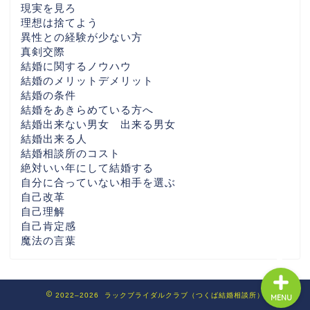
現実を見ろ
埼玉県の婚活なら
理想は捨てよう
異性との経験が少ない方
真剣交際
栃木県の婚活なら
結婚に関するノウハウ
結婚のメリットデメリット
結婚の条件
福島県の婚活なら
結婚をあきらめている方へ
結婚出来ない男女 出来る男女
全国の婚活エリア別ガイ
結婚出来る人
ド
結婚相談所のコスト
絶対いい年にして結婚する
自分に合っていない相手を選ぶ
各地域別婚活ぺージ・AI
自己改革
時代婚活
自己理解
自己肯定感
魔法の言葉
2022–2026 ラックブライダルクラブ（つくば結婚相談所）
MENU