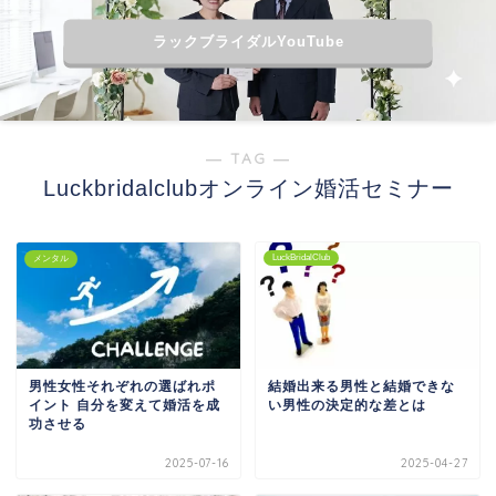
ラックブライダルYouTube
― TAG ―
Luckbridalclubオンライン婚活セミナー
LuckBridalClub
メンタル
男性女性それぞれの選ばれポ
結婚出来る男性と結婚できな
イント 自分を変えて婚活を成
い男性の決定的な差とは
功させる
2025-07-16
2025-04-27