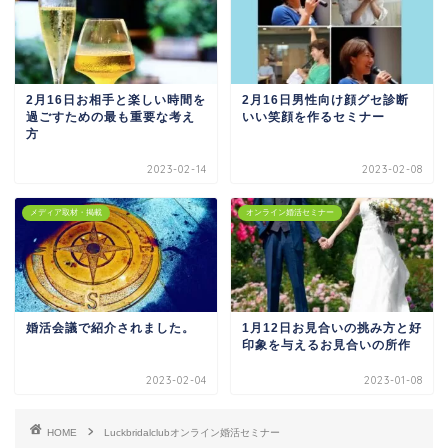
2月16日お相手と楽しい時間を
2月16日男性向け顔グセ診断
過ごすための最も重要な考え
いい笑顔を作るセミナー
方
2023-02-14
2023-02-08
メディア取材・掲載
オンライン婚活セミナー
婚活会議で紹介されました。
1月12日お見合いの挑み方と好
印象を与えるお見合いの所作
2023-02-04
2023-01-08
HOME
Luckbridalclubオンライン婚活セミナー