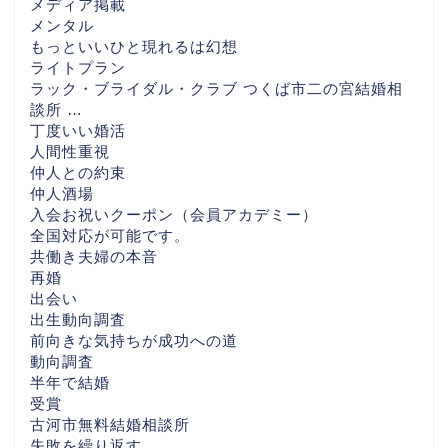
メディア掲載
メンタル
もっといいひと現れるは幻想
ライトプラン
ラック・ブライダル・クラブ つくば市二の宮結婚相
談所 …
丁度いい婚活
人間性重視
仲人との約束
仲人酒場
入会お祝いクーポン（会員アカデミー）
全国対応が可能です。
共働き夫婦の本音
再婚
出会い
出生動向調査
前向きな気持ちが成功への道
HOME
動向調査
半年で結婚
婚活を始める前にまず読
受賞
んでほしい話 （30代後
古河市無料結婚相談所
半〜40代女性・茨城／つ
失敗を繰り返す