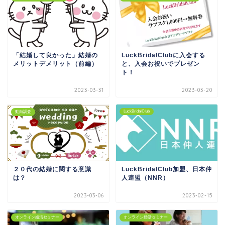
「結婚して良かった」結婚の
LuckBridalClubに入会する
メリットデメリット（前編）
と、入会お祝いでプレゼン
ト！
2023-03-31
2023-03-20
LuckBridalClub
動向調査
２０代の結婚に関する意識
LuckBridalClub加盟、日本仲
は？
人連盟（NNR）
2023-03-06
2023-02-15
オンライン婚活セミナー
オンライン婚活セミナー