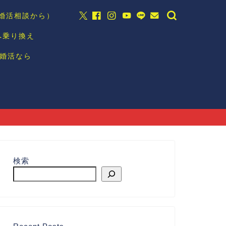
の婚活相談から）
へ乗り換え
婚活なら
検索