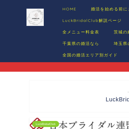
HOME
婚活を始める前に
LuckBridalClub解説ページ
全メニュー料金表
茨城の
千葉県の婚活なら
埼玉県
全国の婚活エリア別ガイド
LuckBr
LuckBridalClub