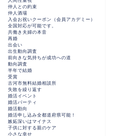
人間性重視
仲人との約束
仲人酒場
入会お祝いクーポン（会員アカデミー）
全国対応が可能です。
共働き夫婦の本音
再婚
出会い
出生動向調査
前向きな気持ちが成功への道
動向調査
半年で結婚
受賞
古河市無料結婚相談所
失敗を繰り返す
婚活イベント
婚活パーティ
婚活動向
婚活申し込み全都道府県可能！
嫉妬深いはマイナス
子供に対する親のケア
小さな幸せ