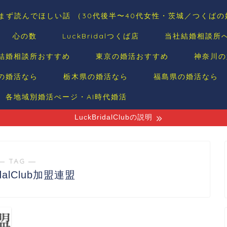
まず読んでほしい話 （30代後半〜40代女性・茨城／つくば
心の数
LuckBridalつくば店
当社結婚相談所
結婚相談所おすすめ
東京の婚活おすすめ
神奈川の
の婚活なら
栃木県の婚活なら
福島県の婚活なら
各地域別婚活ぺージ・AI時代婚活
LuckBridalClubの説明
― TAG ―
idalClub加盟連盟