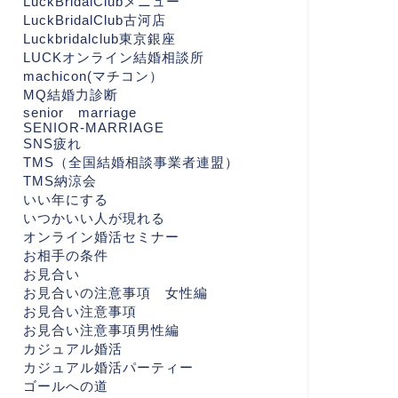
LuckBridalClubメニュー
LuckBridalClub古河店
Luckbridalclub東京銀座
LUCKオンライン結婚相談所
machicon(マチコン）
MQ結婚力診断
senior marriage
SENIOR-MARRIAGE
SNS疲れ
TMS（全国結婚相談事業者連盟）
TMS納涼会
いい年にする
いつかいい人が現れる
オンライン婚活セミナー
お相手の条件
お見合い
お見合いの注意事項 女性編
お見合い注意事項
お見合い注意事項男性編
カジュアル婚活
カジュアル婚活パーティー
ゴールへの道