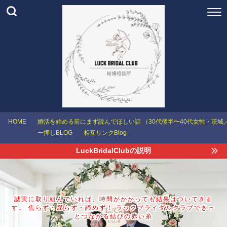
HOME
婚活を始める前にまず読んでほしい話 （30代後半〜40代女性・茨
一押しBLOG
相互リンクBlog
LuckBridalClubの説明
誠実に取り組んでいれば、時間がかかっても結果はついてきま
す。 焦らず・腐らず・諦めず！ ラックブライダルクラブできっ
とつながる結びの赤い糸