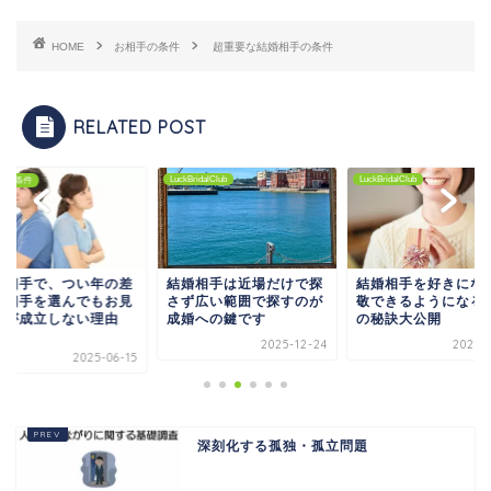
HOME
お相手の条件
超重要な結婚相手の条件
RELATED POST
LuckBridalClub
LuckBridalClub
手の条件
婚相手で、つい年の差
結婚相手は近場だけで探
結婚相手を好きにな
お相手を選んでもお見
さず広い範囲で探すのが
敬できるようになる
いが成立しない理由
成婚への鍵です
の秘訣大公開
.
2025-12-24
2025-0
2025-06-15
深刻化する孤独・孤立問題