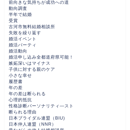
前向きな気持ちが成功への道
HOME
動向調査
半年で結婚
婚活を始める前にまず読
受賞
んでほしい話 （30代後
古河市無料結婚相談所
半〜40代女性・茨城／つ
失敗を繰り返す
くばの婚活相談から）
婚活イベント
婚活パーティ
婚活動向
一押しBLOG
婚活申し込み全都道府県可能！
嫉妬深いはマイナス
子供に対する親のケア
相互リンクBlog
小さな幸せ
履歴書
LuckBridalClub解説ペー
年の差
ジ
年の差は断られる
心理的抵抗
性格診断パーソナリティ―スト
心の数
断られる理由
日本ブライダル連盟（BIU)
東京の婚活おすすめ
日本仲人連盟（NNR）