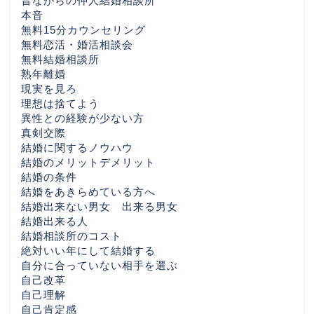
昔ながらの仲人結婚相談所
本音
神奈川の婚活なら
無料15分カウンセリング
無料恋活・婚活相談会
無料結婚相談所
千葉県の婚活なら
熟年離婚
現実を見ろ
埼玉県の婚活なら
理想は捨てよう
異性との経験が少ない方
真剣交際
栃木県の婚活なら
結婚に関するノウハウ
結婚のメリットデメリット
結婚の条件
福島県の婚活なら
結婚をあきらめている方へ
結婚出来ない男女 出来る男女
全国の婚活エリア別ガイ
結婚出来る人
ド
結婚相談所のコスト
絶対いい年にして結婚する
自分に合っていない相手を選ぶ
各地域別婚活ぺージ・AI
自己改革
時代婚活
自己理解
自己肯定感