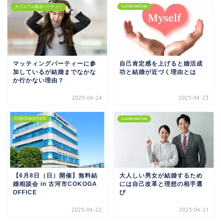
LuckBridalClub
カジュアル婚活パーティー
マッティングパーティーに参
自己肯定感を上げると婚活成
加しているが結婚までなかな
功と結婚が近づく理由とは
か行かない理由？
2025-04-24
2025-04-23
COKOGAOFFICE
LuckBridalClub
【6月8日（日）開催】無料結
大人しい男女が結婚するため
婚相談会 in 古河市COKOGA
には自己改革と理想の相手選
OFFICE
び
2025-04-22
2025-04-21