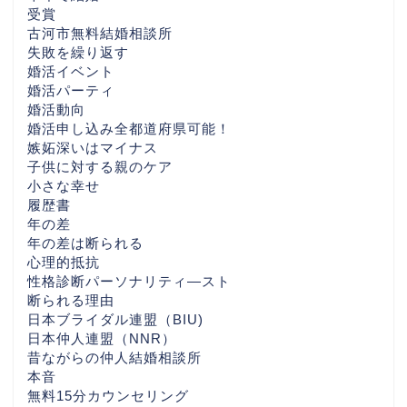
婚活を始める前にまず読
受賞
んでほしい話 （30代後
古河市無料結婚相談所
半〜40代女性・茨城／つ
失敗を繰り返す
くばの婚活相談から）
婚活イベント
婚活パーティ
婚活動向
一押しBLOG
婚活申し込み全都道府県可能！
嫉妬深いはマイナス
子供に対する親のケア
相互リンクBlog
小さな幸せ
履歴書
LuckBridalClub解説ペー
年の差
ジ
年の差は断られる
心理的抵抗
性格診断パーソナリティ―スト
心の数
断られる理由
日本ブライダル連盟（BIU)
東京の婚活おすすめ
日本仲人連盟（NNR）
昔ながらの仲人結婚相談所
本音
神奈川の婚活なら
無料15分カウンセリング