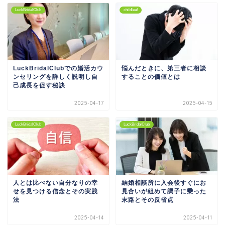
LuckBridalClub
childleaf
LuckBridalClubでの婚活カウ
悩んだときに、第三者に相談
ンセリングを詳しく説明し自
することの価値とは
己成長を促す秘訣
2025-04-17
2025-04-15
LuckBridalClub
LuckBridalClub
人とは比べない自分なりの幸
結婚相談所に入会後すぐにお
せを見つける信念とその実践
見合いが組めて調子に乗った
法
末路とその反省点
2025-04-14
2025-04-11