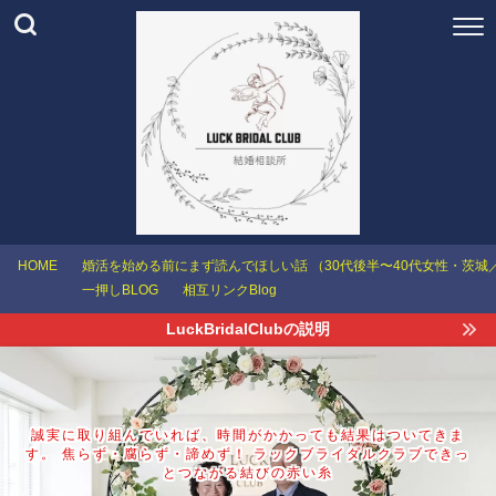
HOME
婚活を始める前にまず読んでほしい話 （30代後半〜40代女性・茨
一押しBLOG
相互リンクBlog
LuckBridalClubの説明
誠実に取り組んでいれば、時間がかかっても結果はついてきま
す。 焦らず・腐らず・諦めず！ ラックブライダルクラブできっ
とつながる結びの赤い糸