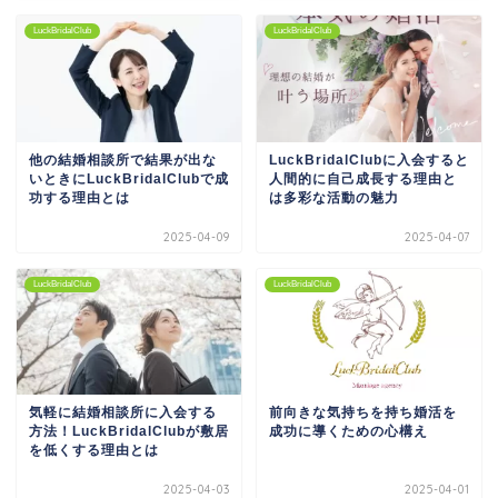
LuckBridalClub
LuckBridalClub
他の結婚相談所で結果が出な
LuckBridalClubに入会すると
いときにLuckBridalClubで成
人間的に自己成長する理由と
功する理由とは
は多彩な活動の魅力
2025-04-09
2025-04-07
LuckBridalClub
LuckBridalClub
気軽に結婚相談所に入会する
前向きな気持ちを持ち婚活を
方法！LuckBridalClubが敷居
成功に導くための心構え
を低くする理由とは
2025-04-03
2025-04-01