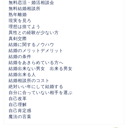
無料恋活・婚活相談会
無料結婚相談所
千葉県の婚活なら
熟年離婚
現実を見ろ
埼玉県の婚活なら
理想は捨てよう
異性との経験が少ない方
真剣交際
栃木県の婚活なら
結婚に関するノウハウ
結婚のメリットデメリット
結婚の条件
福島県の婚活なら
結婚をあきらめている方へ
結婚出来ない男女 出来る男女
全国の婚活エリア別ガイ
結婚出来る人
ド
結婚相談所のコスト
絶対いい年にして結婚する
自分に合っていない相手を選ぶ
各地域別婚活ぺージ・AI
自己改革
時代婚活
自己理解
自己肯定感
魔法の言葉