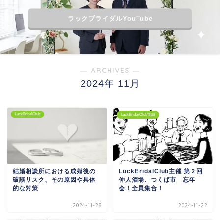
ラックブライダルYouTube
― ARCHIVES ―
2024年 11月
LuckBridalClub
LuckBridakClub実績
結婚相談所における成婚後の
LuckBridalClub主催 第２回
破談リスク、その原因や具体
仲人酒場、つくば市 忘年
的な対策
会！全員集合！
2024-11-28
2024-11-22