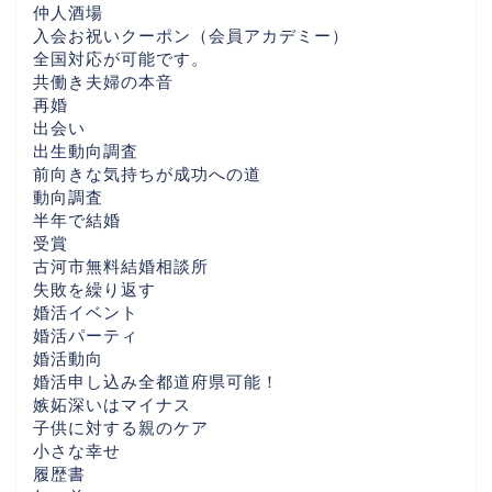
仲人酒場
入会お祝いクーポン（会員アカデミー）
全国対応が可能です。
共働き夫婦の本音
再婚
出会い
出生動向調査
前向きな気持ちが成功への道
HOME
動向調査
半年で結婚
婚活を始める前にまず読
受賞
んでほしい話 （30代後
古河市無料結婚相談所
半〜40代女性・茨城／つ
失敗を繰り返す
くばの婚活相談から）
婚活イベント
婚活パーティ
婚活動向
一押しBLOG
婚活申し込み全都道府県可能！
嫉妬深いはマイナス
子供に対する親のケア
相互リンクBlog
小さな幸せ
履歴書
LuckBridalClub解説ペー