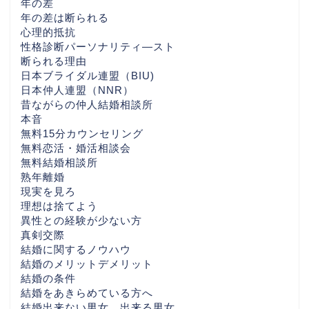
年の差
ジ
年の差は断られる
心理的抵抗
性格診断パーソナリティ―スト
心の数
断られる理由
日本ブライダル連盟（BIU)
東京の婚活おすすめ
日本仲人連盟（NNR）
昔ながらの仲人結婚相談所
本音
神奈川の婚活なら
無料15分カウンセリング
無料恋活・婚活相談会
無料結婚相談所
千葉県の婚活なら
熟年離婚
現実を見ろ
埼玉県の婚活なら
理想は捨てよう
異性との経験が少ない方
真剣交際
栃木県の婚活なら
結婚に関するノウハウ
結婚のメリットデメリット
結婚の条件
福島県の婚活なら
結婚をあきらめている方へ
結婚出来ない男女 出来る男女