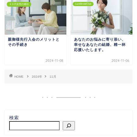
LuckBridalClub
２０代女性の婚活
親御様先行入会のメリットと
あなたのお悩みに寄り添い、
その手続き
幸せなあなたの結婚、精一杯
応援いたします。
2024-11-08
2024-11-06
HOME
2024年
11月
検索