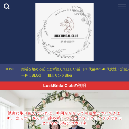
HOME
婚活を始める前にまず読んでほしい話 （30代後半〜40代女性・茨
一押しBLOG
相互リンクBlog
LuckBridalClubの説明
誠実に取り組んでいれば、時間がかかっても結果はついてきま
す。 焦らず・腐らず・諦めず！ ラックブライダルクラブできっ
とつながる結びの赤い糸