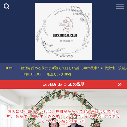
HOME
婚活を始める前にまず読んでほしい話 （30代後半〜40代女性・茨
一押しBLOG
相互リンクBlog
LuckBridalClubの説明
誠実に取り組んでいれば、時間がかかっても結果はついてきま
す。 焦らず・腐らず・諦めず！ ラックブライダルクラブできっ
とつながる結びの赤い糸