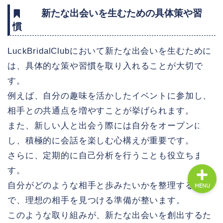
新たな出会いを生むための具体策や習
栃木県の婚活なら
慣
福島県の婚活なら
LuckBridalClubにおいて新たな出会いを生むために
は、具体的な策や習慣を取り入れることが大切で
全国の婚活エリア別ガイ
す。
ド
例えば、自分の趣味を活かしたイベントに参加し、
各地域別婚活ぺージ・AI
相手との共通点を増やすことが挙げられます。
時代婚活
また、新しい人と出会う際には自分をオープンに
し、積極的に会話を楽しむ心構えが重要です。
さらに、定期的に自己分析を行うことも役立ちま
す。
自分がどのような相手と歩みたいかを整理すること
MENU
で、理想の相手を見つける準備が整います。
このような取り組みが、新たな出会いを創出するた