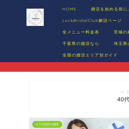
HOME
婚活を始める前に
LuckBridalClub解説ページ
全メニュー料金表
茨城の
千葉県の婚活なら
埼玉県
全国の婚活エリア別ガイド
― 
40
２０代女性の婚活