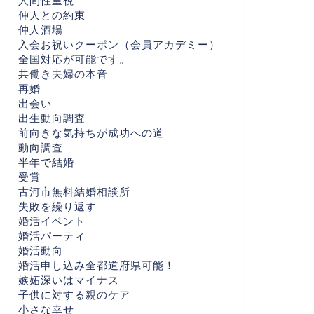
人間性重視
仲人との約束
仲人酒場
入会お祝いクーポン（会員アカデミー）
全国対応が可能です。
共働き夫婦の本音
再婚
出会い
出生動向調査
前向きな気持ちが成功への道
動向調査
半年で結婚
受賞
古河市無料結婚相談所
失敗を繰り返す
婚活イベント
婚活パーティ
婚活動向
婚活申し込み全都道府県可能！
嫉妬深いはマイナス
子供に対する親のケア
小さな幸せ