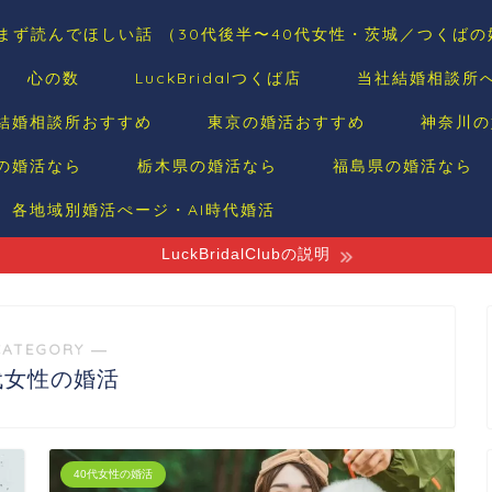
まず読んでほしい話 （30代後半〜40代女性・茨城／つくば
心の数
LuckBridalつくば店
当社結婚相談所
結婚相談所おすすめ
東京の婚活おすすめ
神奈川の
の婚活なら
栃木県の婚活なら
福島県の婚活なら
各地域別婚活ぺージ・AI時代婚活
LuckBridalClubの説明
CATEGORY ―
代女性の婚活
40代女性の婚活