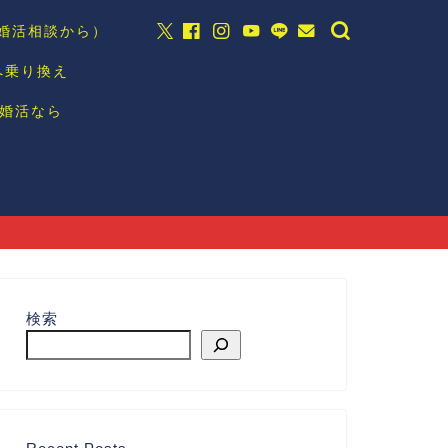
の婚活相談から）
へ乗り換え
婚活なら
検索