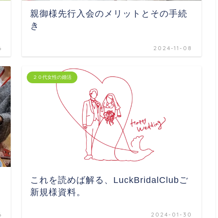
親御様先行入会のメリットとその手続
き
6
2024-11-08
２０代女性の婚活
これを読めば解る、LuckBridalClubご
新規様資料。
6
2024-01-30