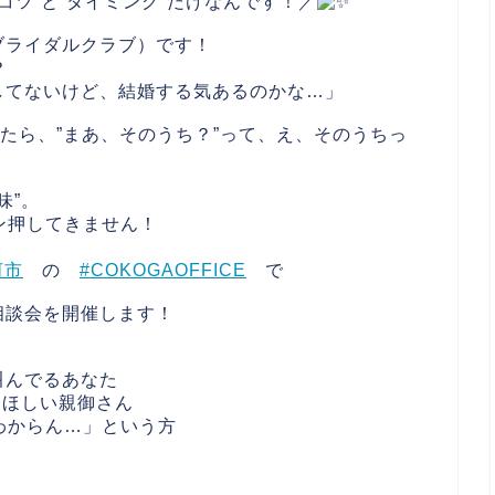
コツ”と”タイミング”だけなんです！／
ブライダルクラブ）です！
？
してないけど、結婚する気あるのかな…」
いたら、”まあ、そのうち？”って、え、そのうちっ
味”。
ン押してきません！
。
河市
の
#COKOGAOFFICE
で
相談会を開催します！
叫んでるあなた
てほしい親御さん
わからん…」という方
）