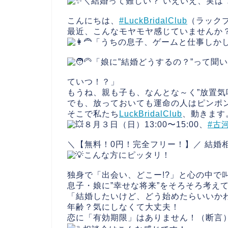
＼結婚って難しい？ いえいえ、実は”
こんにちは、
#LuckBridalClub
（ラック
最近、こんなモヤモヤ感じていませんか
「うちの息子、ゲームと仕事しか
「娘に”結婚どうするの？”って聞
ていつ！？」
もうね、親も子も、なんとな～く”放置気
でも、放っておいても運命の人はピンポ
そこで私たち
LuckBridalClub
、動きます
８月３日（日）13:00〜15:00、
#古
＼【無料！0円！完全フリー！】／ 結婚
こんな方にピッタリ！
独身で「出会い、どこー!?」と心の中で
息子・娘に”幸せな将来”をそろそろ考え
「結婚したいけど、どう始めたらいいか
年齢？気にしなくて大丈夫！
恋に「有効期限」はありません！（断言