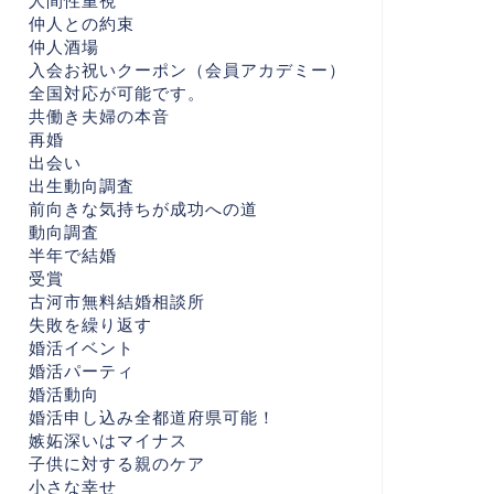
人間性重視
仲人との約束
仲人酒場
入会お祝いクーポン（会員アカデミー）
全国対応が可能です。
共働き夫婦の本音
再婚
出会い
出生動向調査
前向きな気持ちが成功への道
動向調査
半年で結婚
受賞
古河市無料結婚相談所
失敗を繰り返す
婚活イベント
婚活パーティ
婚活動向
婚活申し込み全都道府県可能！
嫉妬深いはマイナス
子供に対する親のケア
小さな幸せ