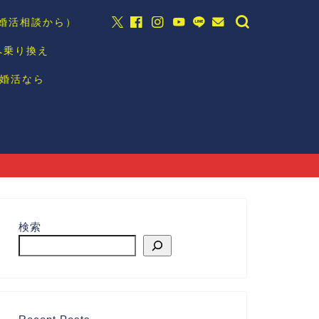
の婚活相談から）
へ乗り換え
婚活なら
検索