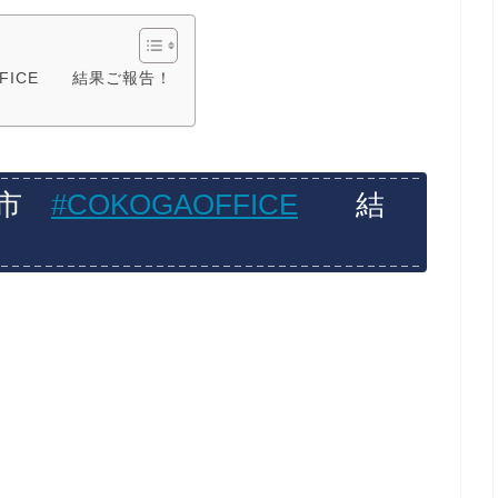
FFICE 結果ご報告！
河市
#COKOGAOFFICE
結