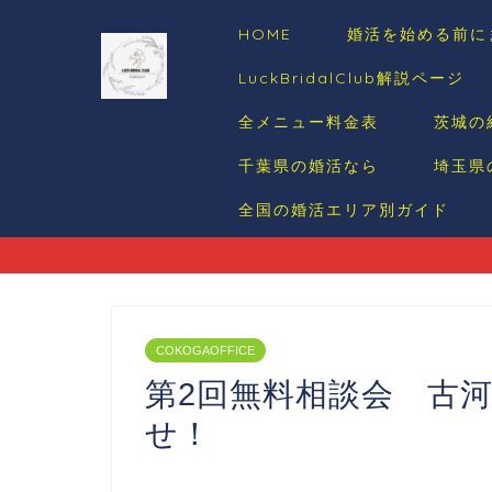
HOME
婚活を始める前に
LuckBridalClub解説ページ
全メニュー料金表
茨城の
千葉県の婚活なら
埼玉県
全国の婚活エリア別ガイド
COKOGAOFFICE
第2回無料相談会 古
せ！