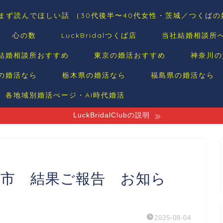
まず読んでほしい話 （30代後半〜40代女性・茨城／つくば
心の数
LuckBridalつくば店
当社結婚相談所
結婚相談所おすすめ
東京の婚活おすすめ
神奈川の
の婚活なら
栃木県の婚活なら
福島県の婚活なら
各地域別婚活ぺージ・AI時代婚活
LuckBridalClubの説明
河市 結果ご報告 お知ら
2025-08-04