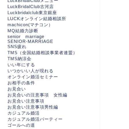
LuckBridalClubメニュー
LuckBridalClub古河店
Luckbridalclub東京銀座
LUCKオンライン結婚相談所
machicon(マチコン）
MQ結婚力診断
senior marriage
SENIOR-MARRIAGE
SNS疲れ
TMS（全国結婚相談事業者連盟）
TMS納涼会
いい年にする
いつかいい人が現れる
オンライン婚活セミナー
お相手の条件
お見合い
お見合いの注意事項 女性編
お見合い注意事項
お見合い注意事項男性編
カジュアル婚活
カジュアル婚活パーティー
ゴールへの道